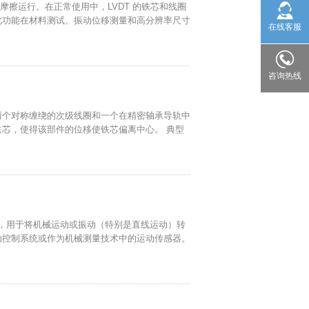
无摩擦运行。在正常使用中，LVDT 的铁芯和线圈
此功能在材料测试、振动位移测量和高分辨率尺寸
在线客服
咨询热线
两个对称缠绕的次级线圈和一个在精密轴承导轨中
芯，使得该部件的位移使铁芯偏离中心。 典型
传感器，用于将机械运动或振动（特别是直线运动）转
动控制系统或作为机械测量技术中的运动传感器。