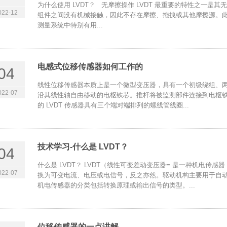
为什么使用 LVDT？ 无摩擦操作 LVDT 最重要的特性之一是其
022-12
组件之间没有机械接触，因此不存在摩擦、拖拽或其他摩擦源。
测量系统中特别有用...
电感式位移传感器如何工作的
04
线性位移传感器本质上是一个微型变压器，具有一个初级绕组、
022-07
沿其线性轴自由移动的电枢铁芯。推杆将被监测部件连接到电枢铁
的 LVDT 传感器具有三个端对端排列的螺线管线圈...
技术学习-什么是 LVDT？
04
什么是 LVDT？ LVDT（线性可变差动变压器= 是一种机电
022-07
换为可变电流、电压或电信号，反之亦然。驱动机构主要用于自
机电传感器的分类包括转换原理或输出信号的类型。...
位移传感器的一点讲解